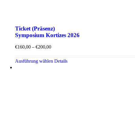
Ticket (Präsenz)
Symposium Kortizes 2026
Preisspanne:
€
160,00
–
€
200,00
€160,00
bis
Dieses
Ausführung wählen
Details
€200,00
Produkt
weist
mehrere
Varianten
auf.
Die
Optionen
können
auf
der
Produktseite
gewählt
werden