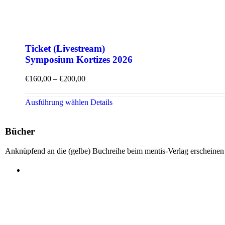
Ticket (Livestream)
Symposium Kortizes 2026
Preisspanne:
€
160,00
–
€
200,00
€160,00
bis
Dieses
Ausführung wählen
Details
€200,00
Produkt
weist
mehrere
Bücher
Varianten
auf.
Anknüpfend an die (gelbe) Buchreihe beim mentis-Verlag erscheinen 
Die
Optionen
können
auf
der
Produktseite
gewählt
werden