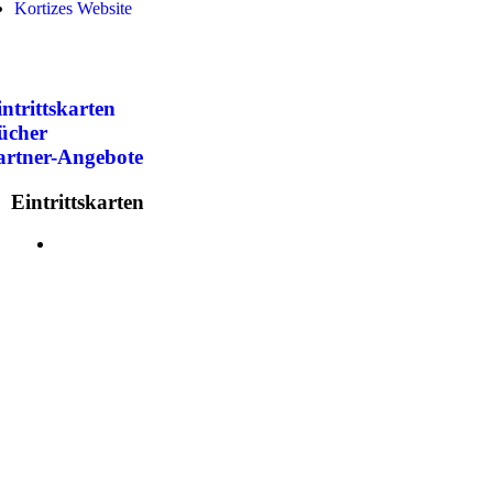
Kortizes Website
ntrittskarten
ücher
artner-Angebote
Eintrittskarten