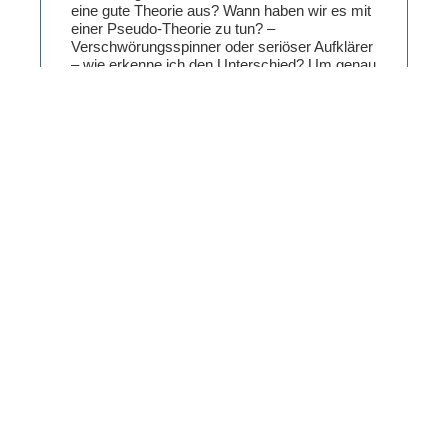
eine gute Theorie aus? Wann haben wir es mit
einer Pseudo-Theorie zu tun? –
Verschwörungsspinner oder seriöser Aufklärer
– wie erkenne ich den Unterschied? Um genau
diese Fragen geht es in diesem Buch: Das
Handwerkszeug zur systematischen
argumentativen Analyse von
Verschwörungstheorien wird in Anlehnung an
die Wissenschaftstheorie Schritt für Schritt und
sehr anschaulich vermittelt. Viele konkrete
Beispiele sorgen für Klarheit und
Verständlichkeit (Watergate, Chemtrails,
QAnon …).
Empfehlungen: