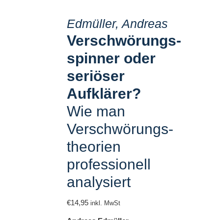
Mein Konto
Edmüller, Andreas
Verschwörungs­
Widerruf
spinner oder
Kortizes Website
seriöser
Aufklärer?
AGB
Wie man
Verschwörungs­
Datenschutz
theorien
professionell
Impressum
analysiert
€
14,95
inkl. MwSt