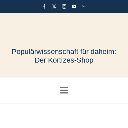
Skip
to
content
Populärwissenschaft für daheim:
Der Kortizes-Shop
Toggle
Navigation
Shop