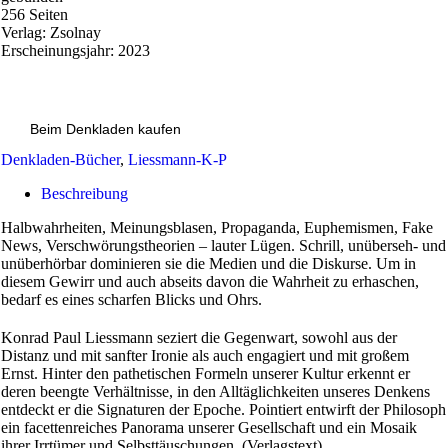
256 Seiten
Verlag: Zsolnay
Erscheinungsjahr: 2023
Beim Denkladen kaufen
Denkladen-Bücher
,
Liessmann-K-P
Beschreibung
Halbwahrheiten, Meinungsblasen, Propaganda, Euphemismen, Fake
News, Verschwörungstheorien – lauter Lügen. Schrill, unüberseh- und
unüberhörbar dominieren sie die Medien und die Diskurse. Um in
diesem Gewirr und auch abseits davon die Wahrheit zu erhaschen,
bedarf es eines scharfen Blicks und Ohrs.
Konrad Paul Liessmann seziert die Gegenwart, sowohl aus der
Distanz und mit sanfter Ironie als auch engagiert und mit großem
Ernst. Hinter den pathetischen Formeln unserer Kultur erkennt er
deren beengte Verhältnisse, in den Alltäglichkeiten unseres Denkens
entdeckt er die Signaturen der Epoche. Pointiert entwirft der Philosoph
ein facettenreiches Panorama unserer Gesellschaft und ein Mosaik
ihrer Irrtümer und Selbsttäuschungen. (Verlagstext)