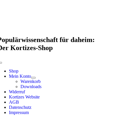
Skip
to
content
Populärwissenschaft für daheim:
Der Kortizes-Shop
Toggle
Navigation
Shop
Mein Konto
Warenkorb
Downloads
Widerruf
Kortizes Website
AGB
Datenschutz
Impressum