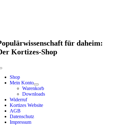
Skip
to
content
Populärwissenschaft für daheim:
Der Kortizes-Shop
Toggle
Navigation
Shop
Mein Konto
Warenkorb
Downloads
Widerruf
Kortizes Website
AGB
Datenschutz
Impressum