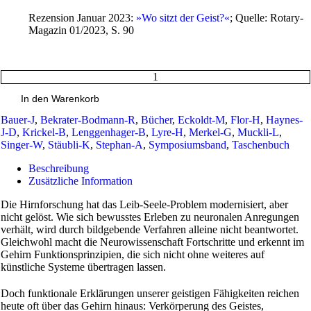
Rezension Januar 2023:
»Wo sitzt der Geist?«
; Quelle: Rotary-
Magazin 01/2023, S. 90
Wo
sitzt
In den Warenkorb
der
Geist?
Bauer-J
,
Bekrater-Bodmann-R
,
Bücher
,
Eckoldt-M
,
Flor-H
,
Haynes-
Von
J-D
,
Krickel-B
,
Lenggenhager-B
,
Lyre-H
,
Merkel-G
,
Muckli-L
,
Leib
Singer-W
,
Stäubli-K
,
Stephan-A
,
Symposiumsband
,
Taschenbuch
und
Beschreibung
Seele
Zusätzliche Information
zur
erweiterten
Die Hirnforschung hat das Leib-Seele-Problem modernisiert, aber
Kognition
nicht gelöst. Wie sich bewusstes Erleben zu neuronalen Anregungen
Menge
verhält, wird durch bildgebende Verfahren alleine nicht beantwortet.
Gleichwohl macht die Neurowissenschaft Fortschritte und erkennt im
Gehirn Funktionsprinzipien, die sich nicht ohne weiteres auf
künstliche Systeme übertragen lassen.
Doch funktionale Erklärungen unserer geistigen Fähigkeiten reichen
heute oft über das Gehirn hinaus: Verkörperung des Geistes,