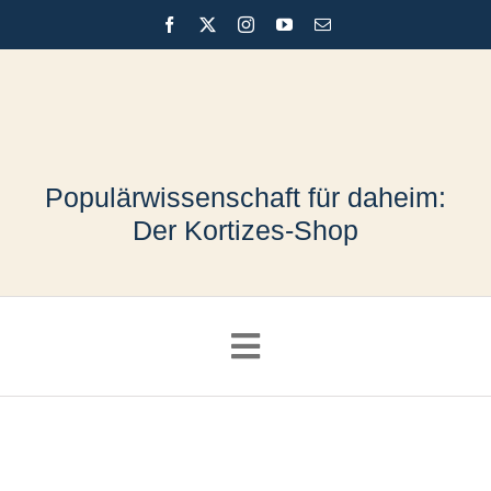
Skip
to
content
Populärwissenschaft für daheim:
Der Kortizes-Shop
Toggle
Navigation
Shop