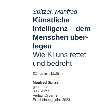
Mein Konto
Spitzer, Manfred
Künstliche
Widerruf
Intelligenz – dem
Kortizes Website
Menschen über­
legen
AGB
Wie KI uns rettet
und bedroht
Datenschutz
€
24,00
inkl. MwSt
Manfred Spitzer
Impressum
gebunden
336 Seiten
Verlag: Droemer
Erscheinungsjahr: 2023