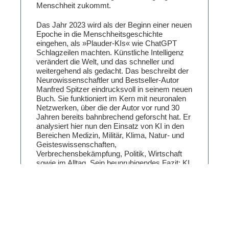
Menschheit zukommt.
Das Jahr 2023 wird als der Beginn einer neuen
Epoche in die Menschheitsgeschichte
eingehen, als »Plauder-KIs« wie ChatGPT
Schlagzeilen machten. Künstliche Intelligenz
verändert die Welt, und das schneller und
weitergehend als gedacht. Das beschreibt der
Neurowissenschaftler und Bestseller-Autor
Manfred Spitzer eindrucksvoll in seinem neuen
Buch. Sie funktioniert im Kern mit neuronalen
Netzwerken, über die der Autor vor rund 30
Jahren bereits bahnbrechend geforscht hat. Er
analysiert hier nun den Einsatz von KI in den
Bereichen Medizin, Militär, Klima, Natur- und
Geisteswissenschaften,
Verbrechensbekämpfung, Politik, Wirtschaft
sowie im Alltag. Sein beunruhigendes Fazit: KI
durchdringt schon jetzt unser Leben und
unsere Gesellschaft, und zwar ohne jede
Regulierung, von vorheriger
Technikfolgenabschätzung nicht zu reden. KIs
produzieren eben nicht nur »Dummheiten«; in
falschen Händen können sie die Menschheit in
den Abgrund stürzen. (Verlagstext)