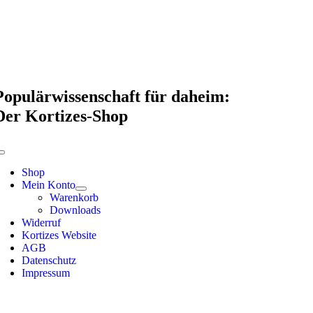
Skip
to
content
Populärwissenschaft für daheim:
Der Kortizes-Shop
Toggle
Navigation
Shop
Mein Konto
Warenkorb
Downloads
Widerruf
Kortizes Website
AGB
Datenschutz
Impressum