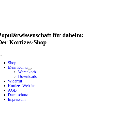
Skip
to
content
Populärwissenschaft für daheim:
Der Kortizes-Shop
Toggle
Navigation
Shop
Mein Konto
Warenkorb
Downloads
Widerruf
Kortizes Website
AGB
Datenschutz
Impressum