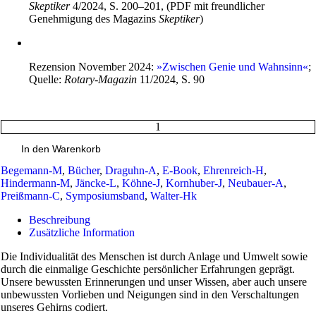
Skeptiker
4/2024, S. 200–201, (PDF mit freundlicher
Genehmigung des Magazins
Skeptiker
)
Rezension November 2024:
»Zwischen Genie und Wahnsinn«
;
Quelle:
Rotary-Magazin
11/2024, S. 90
Gehirne
zwischen
In den Warenkorb
Genie
und
Begemann-M
,
Bücher
,
Draguhn-A
,
E-Book
,
Ehrenreich-H
,
Wahn­
Hindermann-M
,
Jäncke-L
,
Köhne-J
,
Kornhuber-J
,
Neubauer-A
,
sinnBegabung
Preißmann-C
,
Symposiumsband
,
Walter-Hk
und
Beschreibung
Persönlich­
Zusätzliche Information
keit
aus
Die Individualität des Menschen ist durch Anlage und Umwelt sowie
Sicht
durch die einmalige Geschichte persönlicher Erfahrungen geprägt.
der
Unsere bewussten Erinnerungen und unser Wissen, aber auch unsere
Neuro­
unbewussten Vorlieben und Neigungen sind in den Verschaltungen
wissen­
unseres Gehirns codiert.
schaft(eBook)