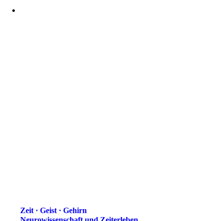
Zeit · Geist · Gehirn
Neuro­wissen­schaft und Zeit­erleben