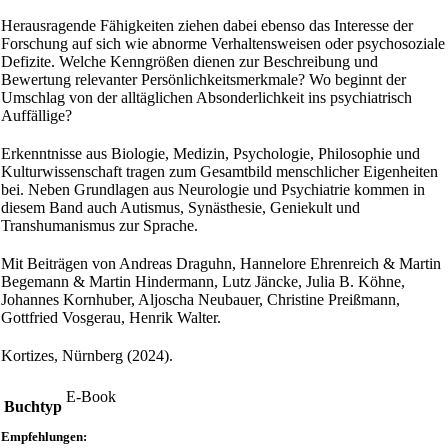
Menge
Herausragende Fähigkeiten ziehen dabei ebenso das Interesse der
Forschung auf sich wie abnorme Verhaltensweisen oder psychosoziale
Defizite. Welche Kenngrößen dienen zur Beschreibung und
Bewertung relevanter Persönlichkeitsmerkmale? Wo beginnt der
Umschlag von der alltäglichen Absonderlichkeit ins psychiatrisch
Auffällige?
Erkenntnisse aus Biologie, Medizin, Psychologie, Philosophie und
Kulturwissenschaft tragen zum Gesamtbild menschlicher Eigenheiten
bei. Neben Grundlagen aus Neurologie und Psychiatrie kommen in
diesem Band auch Autismus, Synästhesie, Geniekult und
Transhumanismus zur Sprache.
Mit Beiträgen von Andreas Draguhn, Hannelore Ehrenreich & Martin
Begemann & Martin Hindermann, Lutz Jäncke, Julia B. Köhne,
Johannes Kornhuber, Aljoscha Neubauer, Christine Preißmann,
Gottfried Vosgerau, Henrik Walter.
Kortizes, Nürnberg (2024).
E-Book
Buchtyp
Empfehlungen: