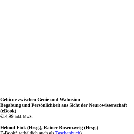
Gehirne zwischen Genie und Wahn­sinn
Begabung und Persönlich­keit aus Sicht der Neuro­wissen­schaft
(eBook)
€
14,99
inkl. MwSt
Helmut Fink (Hrsg.), Rainer Rosenzweig (Hrsg.)
E-Book* (erhältlich auch als
Taschenbuch
)