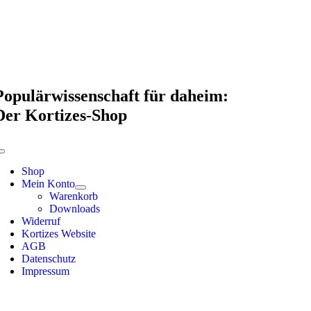
Skip
to
content
Populärwissenschaft für daheim:
Der Kortizes-Shop
Toggle
Navigation
Shop
Mein Konto
Warenkorb
Downloads
Widerruf
Kortizes Website
AGB
Datenschutz
Impressum