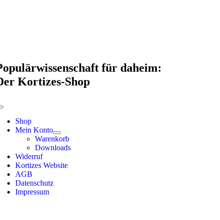
Skip
to
content
Populärwissenschaft für daheim:
Der Kortizes-Shop
Toggle
Navigation
Shop
Mein Konto
Warenkorb
Downloads
Widerruf
Kortizes Website
AGB
Datenschutz
Impressum