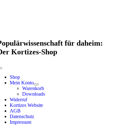
Skip
to
content
Populärwissenschaft für daheim:
Der Kortizes-Shop
Toggle
Navigation
Shop
Mein Konto
Warenkorb
Downloads
Widerruf
Kortizes Website
AGB
Datenschutz
Impressum