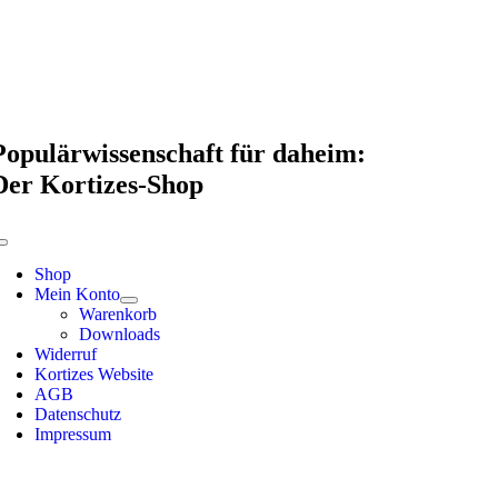
Skip
to
content
Populärwissenschaft für daheim:
Der Kortizes-Shop
Toggle
Navigation
Shop
Mein Konto
Warenkorb
Downloads
Widerruf
Kortizes Website
AGB
Datenschutz
Impressum