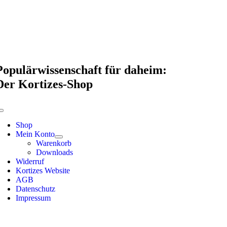
Skip
to
content
Populärwissenschaft für daheim:
Der Kortizes-Shop
Toggle
Navigation
Shop
Mein Konto
Warenkorb
Downloads
Widerruf
Kortizes Website
AGB
Datenschutz
Impressum