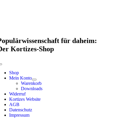
Skip
to
content
Populärwissenschaft für daheim:
Der Kortizes-Shop
Toggle
Navigation
Shop
Mein Konto
Warenkorb
Downloads
Widerruf
Kortizes Website
AGB
Datenschutz
Impressum