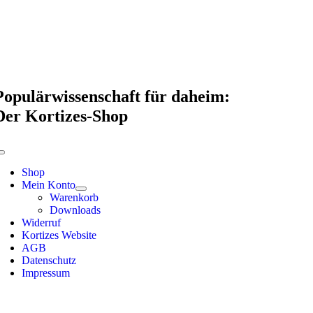
Skip
to
content
Populärwissenschaft für daheim:
Der Kortizes-Shop
Toggle
Navigation
Shop
Mein Konto
Warenkorb
Downloads
Widerruf
Kortizes Website
AGB
Datenschutz
Impressum