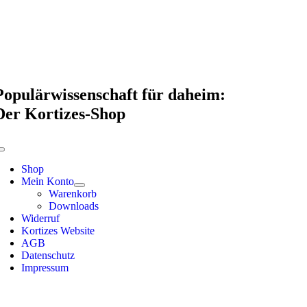
Skip
to
content
Populärwissenschaft für daheim:
Der Kortizes-Shop
Toggle
Navigation
Shop
Mein Konto
Warenkorb
Downloads
Widerruf
Kortizes Website
AGB
Datenschutz
Impressum